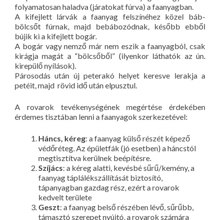
folyamatosan haladva (járatokat fúrva) a faanyagban.
A kifejlett lárvák a faanyag felszínéhez közel báb-
bölcsőt fúrnak, majd bebábozódnak, később ebből
bújik ki a kifejlett bogár.
A bogár vagy nemző már nem eszik a faanyagból, csak
kirágja magát a “bölcsőből” (ilyenkor láthatók az ún.
kirepülő nyílások).
Párosodás után új peterakó helyet keresve lerakja a
petéit, majd rövid idő után elpusztul.
A rovarok tevékenységének megértése érdekében
érdemes tisztában lenni a faanyagok szerkezetével:
Háncs, kéreg
: a faanyag külső részét képező
védőréteg. Az épületfák (jó esetben) a háncstól
megtisztítva kerülnek beépítésre.
Szíjács
: a kéreg alatti, kevésbé sűrű/kemény, a
faanyag táplálékszállítását biztosító,
tápanyagban gazdag rész, ezért a rovarok
kedvelt területe
Geszt
: a faanyag belső részében lévő, sűrűbb,
támasztó szerepet nyújtó, a rovarok számára