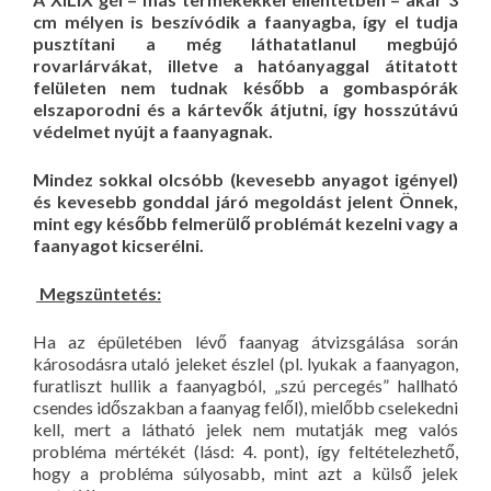
cm mélyen is beszívódik a faanyagba, így el tudja
pusztítani a még láthatatlanul megbújó
rovarlárvákat, illetve a hatóanyaggal átitatott
felületen nem tudnak később a gombaspórák
elszaporodni és a kártevők átjutni, így hosszútávú
védelmet nyújt a faanyagnak.
Mindez sokkal olcsóbb (kevesebb anyagot igényel)
és kevesebb gonddal járó megoldást jelent Önnek,
mint egy később felmerülő problémát kezelni vagy a
faanyagot kicserélni.
Megszüntetés:
Ha az épületében lévő faanyag átvizsgálása során
károsodásra utaló jeleket észlel (pl. lyukak a faanyagon,
furatliszt hullik a faanyagból, „szú percegés” hallható
csendes időszakban a faanyag felől), mielőbb cselekedni
kell, mert a látható jelek nem mutatják meg valós
probléma mértékét (lásd: 4. pont), így feltételezhető,
hogy a probléma súlyosabb, mint azt a külső jelek