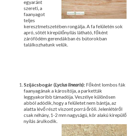
egyaránt
szereti, a
faanyagot
teljes
keresztmetszetében rongálja. A fa felületén sok
apró, sötét kirepülőnyílás látható, főként
zárófödém gerendákban és bútorokban
találkozhatunk velük.
Szíjácsbogár (
L
ycius linearis
):
Főként lombos fák
faanyagának a károsítója, a parketták
leggyakoribb támadója. Veszélye különösen
abból adódik, hogy a felületet nem bántja, az
alatta lévő részt viszont porrá őröli. Jelenlétéről
csak néhány, 1-2 mm nagyságú, kör alakú kirepülő
nyílás árulkodik.