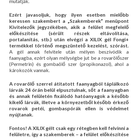
mutatják.
Ezért javasoljuk, hogy ilyen esetben mielőbb
keressen szakembert a „Szakemberek” menüpont
Kivitelezők jegyzékében, akik a felület megfelelő
előkészítése (sérült részek eltávolítása,
portalanítás, stb.) után elvégzi a XILIX gél Fongi+
termékkel történő megszüntető kezelést, szórást.
A gél annak felvitele után mélyen beszívódik a
faanyagba, ezért olyan mélységbe jut be a rovarölőszer
(Permetrin) és gombaölő szer (propikonazol), ahol a
károkozók vannak.
A rovarölő szerrel átitatott faanyagból táplálkozó
lárvák 24 órán belül elpusztulnak, sőt a faanyagban
és annak felületén fixálódó hatóanyagok a később
kikelő lárvák, illetve a környezetből később érkező
rovarok petéi, gombaspórák ellen is védelmet
nyújtanak.
Fontos! A XILIX gélt csak egy rétegben kell felvinni a
felületre, így a szakemberek – a felület előkészítése