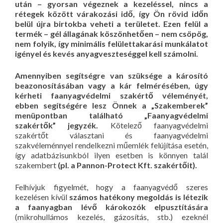
után – gyorsan végeznek a kezeléssel, nincs a
rétegek között várakozási idő, így Ön rövid időn
belül újra birtokba veheti a területet. Ezen felül a
termék – gél állagának köszönhetően – nem csöpög,
nem folyik, így minimális felülettakarási munkálatot
igényel és kevés anyagveszteséggel kell számolni.
Amennyiben segítségre van szüksége a károsító
beazonosításában vagy a kár felmérésében, úgy
kérheti faanyagvédelmi szakértő véleményét,
ebben segítségére lesz Önnek a „Szakemberek”
menüpontban található „Faanyagvédelmi
szakértők” jegyzék.
Kötelező faanyagvédelmi
szakértőt választani és faanyagvédelmi
szakvéleménnyel rendelkezni műemlék felújítása esetén,
így adatbázisunkból ilyen esetben is könnyen talál
szakembert
(pl. a Pannon-Protect Kft. szakértőit).
Felhívjuk figyelmét, hogy a faanyagvédő szeres
kezelésen kívül
számos hatékony megoldás is létezik
a faanyagban lévő károkozók elpusztítására
(mikrohullámos kezelés, gázosítás, stb.) ezeknél