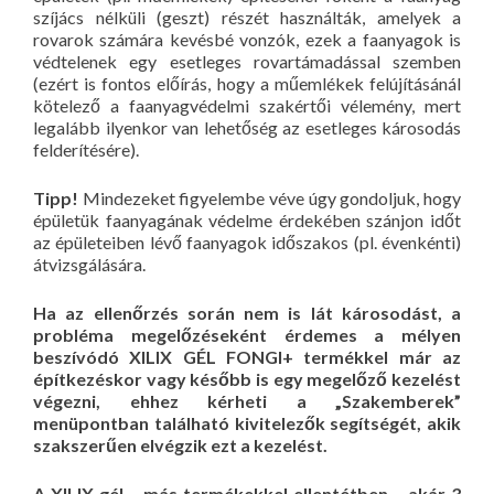
szíjács nélküli (geszt) részét használták, amelyek a
rovarok számára kevésbé vonzók, ezek a faanyagok is
védtelenek egy esetleges rovartámadással szemben
(ezért is fontos előírás, hogy a műemlékek felújításánál
kötelező a faanyagvédelmi szakértői vélemény, mert
legalább ilyenkor van lehetőség az esetleges károsodás
felderítésére).
Tipp!
Mindezeket figyelembe véve úgy gondoljuk, hogy
épületük faanyagának védelme érdekében szánjon időt
az épületeiben lévő faanyagok időszakos (pl. évenkénti)
átvizsgálására.
Ha az ellenőrzés során nem is lát károsodást, a
probléma megelőzéseként érdemes a mélyen
beszívódó XILIX GÉL FONGI+ termékkel már az
építkezéskor vagy később is egy megelőző kezelést
végezni, ehhez kérheti a „Szakemberek”
menüpontban található kivitelezők segítségét, akik
szakszerűen elvégzik ezt a kezelést.
A XILIX gél – más termékekkel ellentétben – akár 3