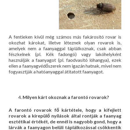
A fentieken kívül még számos más fakárosító rovar is
okozhat károkat, illetve léteznek olyan rovarok is,
amelyek nem a faanyaggal táplálkoznak, csak abban
fészkelnek (pl. Kék fadongó) vagy lakóhelyként
használják a faanyagot (pl. faodvasító lóhangya), ezek
ellen a faanyagvédőszerek nem igazán hatnak, mivel nem
fogyasztják a hatóanyaggal átitatott faanyagot.
Milyen kárt okoznak a farontó rovarok
?
A farontó rovarok fő kártétele, hogy a kifejlett
rovarok a kirepülő nyílások által rontják a faanyag
esztétikai értékét, de ennél is nagyobb gond, hogy a
lárvák a faanyagon belüli táplálkozással csökkentik