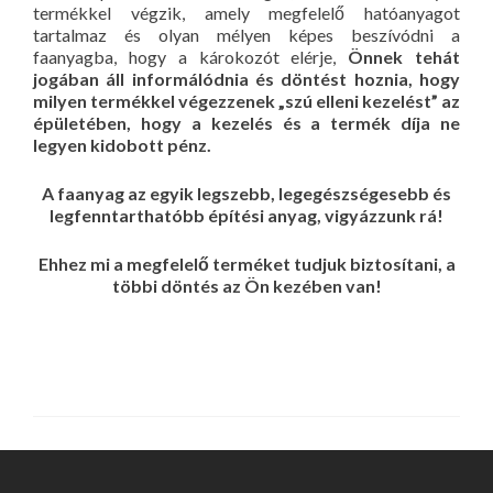
termékkel végzik, amely megfelelő hatóanyagot
tartalmaz és olyan mélyen képes beszívódni a
faanyagba, hogy a károkozót elérje,
Önnek tehát
jogában áll informálódnia és döntést hoznia, hogy
milyen termékkel végezzenek „szú elleni kezelést” az
épületében, hogy a kezelés és a termék díja ne
legyen kidobott pénz.
A faanyag az egyik legszebb, legegészségesebb és
legfenntarthatóbb építési anyag, vigyázzunk rá!
Ehhez mi a megfelelő terméket tudjuk biztosítani, a
többi döntés az Ön kezében van!