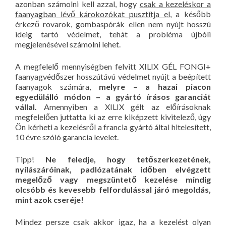
azonban számolni kell azzal, hogy
csak a kezeléskor a
faanyagban lévő károkozókat pusztítja el
, a később
érkező rovarok, gombaspórák ellen nem nyújt hosszú
ideig tartó védelmet, tehát a probléma újbóli
megjelenésével számolni lehet.
A megfelelő mennyiségben felvitt XILIX GÉL FONGI+
faanyagvédőszer hosszútávú védelmet nyújt a beépített
faanyagok számára,
melyre – a hazai piacon
egyedülálló módon – a gyártó írásos garanciát
vállal.
Amennyiben a XILIX gélt az előírásoknak
megfelelően juttatta ki az erre kiképzett kivitelező, úgy
Ön kérheti a kezelésről a francia gyártó által hitelesített,
10 évre szóló garancia levelet.
Tipp!
Ne feledje, hogy tetőszerkezetének,
nyílászáróinak, padlózatának időben elvégzett
megelőző vagy megszüntető kezelése mindig
olcsóbb és kevesebb felfordulással járó megoldás,
mint azok cseréje!
Mindez persze csak akkor igaz, ha a kezelést olyan