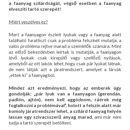
a faanyag szilárdságát, végső esetben a faanyag
elveszíti tartó szerepét!
Miért veszélyes ez?
Mert a faanyagon észlelt lyukak vagy a faanyag alatt
található furatliszt csak a probléma felszínét mutatja, a
valós probléma rejtve marad a szemlélők számára. Mint
az előző bekezdésben leírtak is mutatják, a faanyagon
lévő lyukak csak kirepülő vagy szellőző nyílások,
amelyből az ott lakók lehet, hogy csak pár lyukat látnak,
de nem látják azt a járatrendszert, amelyet a lárvák
„ettek ki” a faanyagból.
Mindez azt eredményezi, hogy az emberek úgy
gondolják: „pár lyuk van a faanyagon (gerendán,
padlón, ajtón), nem kell aggódnom, ráérek még
foglalkozni a problémával”, holott a felszín alatt már
komoly járatrendszer lehet, a szilárd faanyag helyén
lassan egy szivacsszerű anyag marad
, ami már nem
tudja a tartó szerepét betölteni.