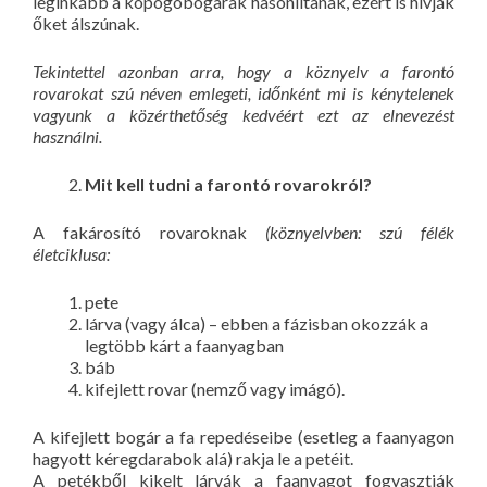
leginkább a kopogóbogarak hasonlítanak, ezért is hívják
őket álszúnak.
Tekintettel azonban arra, hogy a köznyelv a farontó
rovarokat szú néven emlegeti, időnként mi is kénytelenek
vagyunk a közérthetőség kedvéért ezt az elnevezést
használni.
Mit kell tudni a farontó rovarokról?
A fakárosító rovaroknak
(köznyelvben: szú félék
életciklusa:
pete
lárva (vagy álca) – ebben a fázisban okozzák a
legtöbb kárt a faanyagban
báb
kifejlett rovar (nemző vagy imágó).
A kifejlett bogár a fa repedéseibe (esetleg a faanyagon
hagyott kéregdarabok alá) rakja le a petéit.
A petékből kikelt lárvák a faanyagot fogyasztják