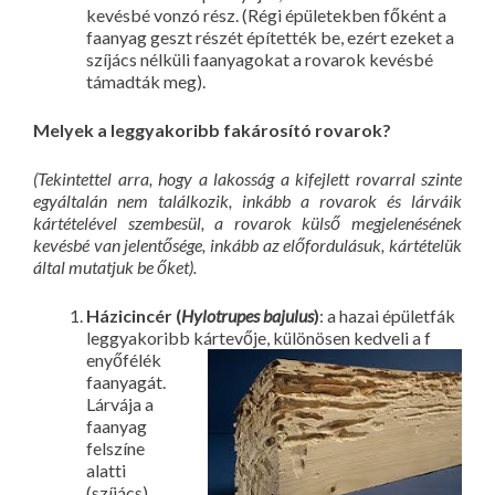
kevésbé vonzó rész. (Régi épületekben főként a
faanyag geszt részét építették be, ezért ezeket a
szíjács nélküli faanyagokat a rovarok kevésbé
támadták meg).
Melyek a leggyakoribb fakárosító rovarok?
(Tekintettel arra, hogy a lakosság a kifejlett rovarral szinte
egyáltalán nem találkozik, inkább a rovarok és lárváik
kártételével szembesül, a rovarok külső megjelenésének
kevésbé van jelentősége, inkább az előfordulásuk, kártételük
által mutatjuk be őket).
Házicincér (
Hylotrupes bajulus
)
: a hazai épületfák
leggyakoribb kártevője, különösen kedveli a f
enyőfélék
faanyagát.
Lárvája a
faanyag
felszíne
alatti
(szíjács)