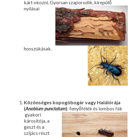
kárt okozni. Gyorsan
szaporodik, kirepülő
nyílásai
hosszúkásak.
Közönséges kopogóbogár vagy Halálórája
(
Anobiu
m punctatum
)
: fenyőfélék és lombos fák
gyakori
károsítója, a
geszt és a
szíjács részt