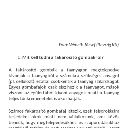
Fotó: Németh József (Rovrág Kft).
Mit kell tudni a fakárosító gombákról?
A fakárosító gombák a faanyagon megtelepedve
kivonják a faanyagból a számukra szükséges anyagot
(pl. cellulózt), ezáltal csökkentik a faanyag szilárdságát.
Egyes gombafajok csak elszínezik a faanyagot, mások
viszont az épületfából kivont anyagok miatt a faanyag
teljes tönkremenetelét is okozhatják.
Számos fakárosító gombafaj létezik, ezek felsorolására
terjedelmi okok miatt nem vállalkozunk, ami közös
bennük, hogy megtelepedésükhöz és szaporodásukhoz
megfelelő fafajra és nedvességre van szükségük, ezért