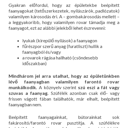
Gyakran előfordul, hogy az épületekbe beépített
faanyagokat (tetőszerkezetek, nyílászárók, padlózatok)
valamilyen károsodás éri. A – gombakárosodás mellett –
a leggyakoribb, hogy valamilyen rovar támadja meg a
faanyagot, ezt az alábbi jelekből lehet észrevenni:
lyukak (kirepülő nyílások) a faanyagon
fűrészpor szerű anyag (furatliszt) hullik a
faanyagból és/vagy
a rovarok rágása hallható (csöndesebb
időszakban)
Mindhárom jel arra utalhat, hogy az épületünkben
lévő faanyagban valamilyen farontó rovar
munkálkodik.
A köznyelv szerint
szú eszi a fát vagy
szuvas a faanyag.
Szúfélék azonban csak élő- vagy
frissen vágott fában találhatók, már elhalt, beépített
faanyagban nem.
Beépített faanyagainkat, bútorainkat sok
fakárosító/farontó rovar pusztítja. A szúfélékre