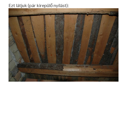
Ezt látjuk (pár kirepülő nyílást):