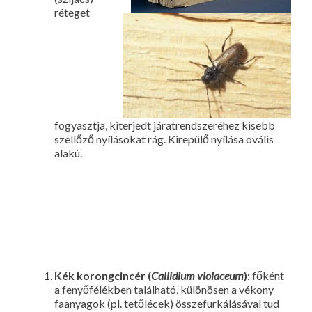
réteget
fogyasztja, kiterjedt járatrendszeréhez kisebb
szellőző nyílásokat rág. Kirepülő nyílása ovális
alakú.
Kék korongcincér (
Callidium violaceum
):
főként
a fenyőfélékben található, különösen a vékony
faanyagok (pl. tetőlécek) összefurkálásával tud