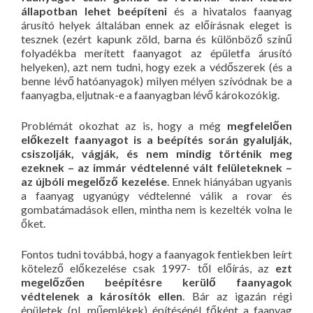
állapotban lehet beépíteni
és a hivatalos faanyag
árusító helyek általában ennek az előírásnak eleget is
tesznek (ezért kapunk zöld, barna és különböző színű
folyadékba merített faanyagot az épületfa árusító
helyeken), azt nem tudni, hogy ezek a védőszerek (és a
benne lévő hatóanyagok) milyen mélyen szívódnak be a
faanyagba, eljutnak-e a faanyagban lévő károkozókig.
Problémát okozhat az is, hogy a még
megfelelően
előkezelt faanyagot is a beépítés során gyalulják,
csiszolják, vágják, és nem mindig történik meg
ezeknek – az immár védtelenné vált felületeknek –
az újbóli megelőző kezelése
. Ennek hiányában ugyanis
a faanyag ugyanúgy védtelenné válik a rovar és
gombatámadások ellen, mintha nem is kezelték volna le
őket.
Fontos tudni továbbá, hogy a faanyagok fentiekben leírt
kötelező előkezelése csak 1997- től előírás, az
ezt
megelőzően beépítésre kerülő faanyagok
védtelenek a károsítók ellen
. Bár az igazán régi
épületek (pl. műemlékek) építésénél főként a faanyag